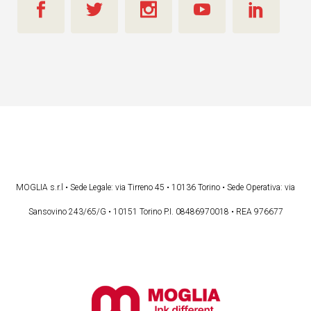
MOGLIA s.r.l • Sede Legale: via Tirreno 45 • 10136 Torino • Sede Operativa: via
Sansovino 243/65/G • 10151 Torino P.I. 08486970018 • REA 976677