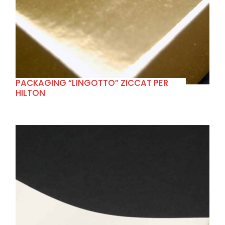
+
PACKAGING “LINGOTTO” ZICCAT PER
HILTON